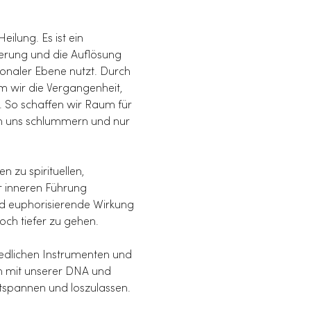
ilung. Es ist ein 
terung und die Auflösung 
onaler Ebene nutzt. Durch 
m wir die Vergangenheit, 
. So schaffen wir Raum für 
in uns schlummern und nur 
 zu spirituellen, 
r inneren Führung 
nd euphorisierende Wirkung 
ch tiefer zu gehen.
iedlichen Instrumenten und 
h mit unserer DNA und 
ntspannen und loszulassen.