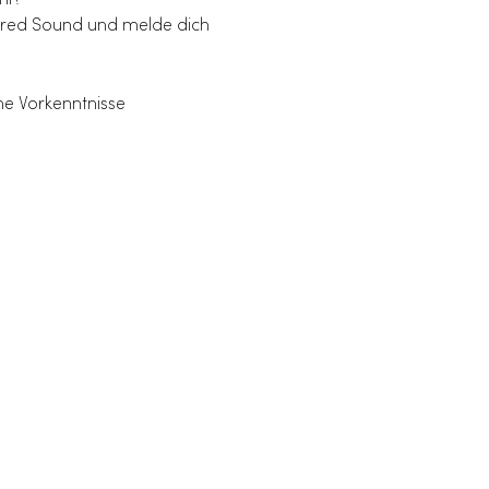
hr!
acred Sound und melde dich 
ne Vorkenntnisse 