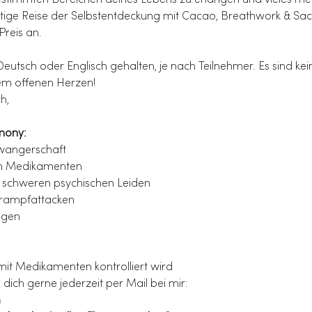
 bestimmten Bereichen deines Lebens zu erlangen und vieles me
artige Reise der Selbstentdeckung mit Cacao, Breathwork & S
Preis an.
utsch oder Englisch gehalten, je nach Teilnehmer. Es sind kei
nem offenen Herzen!
h,
emony:
hwangerschaft
en Medikamenten
 schweren psychischen Leiden
Krampfattacken
ngen
mit Medikamenten kontrolliert wird
 dich gerne jederzeit per Mail bei mir:
m