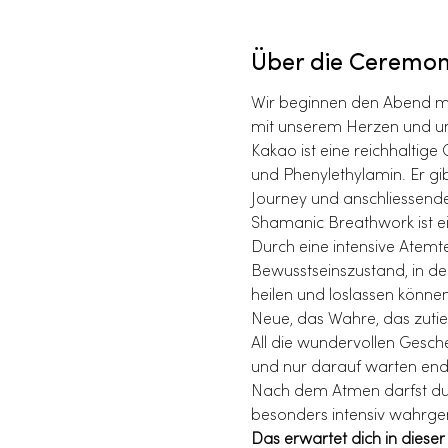
Über die Ceremo
Wir beginnen den Abend mit
mit unserem Herzen und uns
Kakao ist eine reichhaltige
und Phenylethylamin. Er gi
Journey und anschliessend
Shamanic Breathwork ist ei
Durch eine intensive Atemt
Bewusstseinszustand, in dem
heilen und loslassen könne
Neue, das Wahre, das zutie
All die wundervollen Gesche
und nur darauf warten endl
Nach dem Atmen darfst du d
besonders intensiv wahrgen
Das erwartet dich in diese