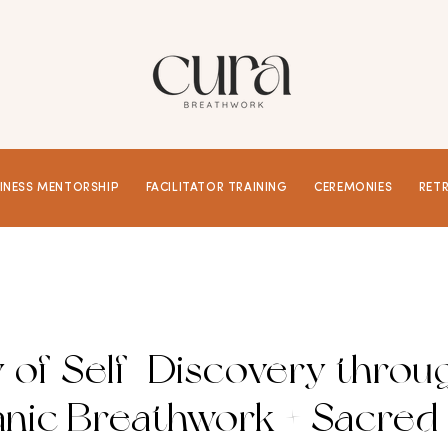
INESS MENTORSHIP
FACILITATOR TRAINING
CEREMONIES
RET
y of Self-Discovery throu
nic Breathwork + Sacred