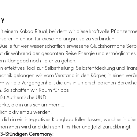
ny
 einem Kakao Ritual, bei dem wir diese kraftvolle Pflanzenmed
erer Intention für diese Heilungsreise zu verbinden.
 Quelle für vier wissenschaftlich erwiesene Glückshormone Sero
bt dir während der gesamten Reise Energie und ermöglicht es d
em Klangbad noch tiefer zu gehen.
n effektives Tool zur Selbstheilung, Selbstentdeckung und Tran
echnik gelangen wir vom Verstand in den Körper, in einen verä
 wir die Vergangenheit, die uns in unterschiedlichen Bereiche
n. So schaffen wir Raum für das
fst Authentische UND...
nke, die in uns schlummern...
ich aktiviert zu werden!
ich in ein integratives Klangbad fallen lassen, welches in di
ommen wird und dich sanft ins Hier und Jetzt zurückbringt.
r 3-Stündigen Ceremony: