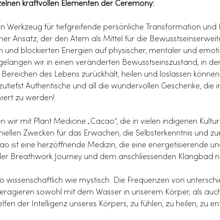
zelnen kraftvollen Elementen der Ceremony:
 Werkzeug für tiefgreifende persönliche Transformation und He
her Ansatz, der den Atem als Mittel für die Bewusstseinserwei
und blockierten Energien auf physischer, mentaler und emoti
 gelangen wir in einen veränderten Bewusstseinszustand, in de
n Bereichen des Lebens zurückhält, heilen und loslassen können
utiefst Authentische und all die wundervollen Geschenke, die 
viert zu werden!
wir mit Plant Medicine „Cacao“, die in vielen indigenen Kulturen
ellen Zwecken für das Erwachen, die Selbsterkenntnis und zu
o ist eine herzöffnende Medizin, die eine energetisierende u
n der Breathwork Journey und dem anschliessenden Klangbad no
so wissenschaftlich wie mystisch. Die Frequenzen von untersch
teragieren sowohl mit dem Wasser in unserem Körper, als auc
n der Intelligenz unseres Körpers, zu fühlen, zu heilen, zu e