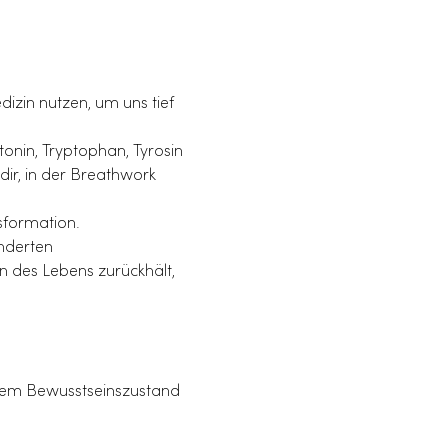
izin nutzen, um uns tief 
tonin, Tryptophan, Tyrosin 
ir, in der Breathwork 
sformation.
nderten 
n des Lebens zurückhält, 
esem Bewusstseinszustand 