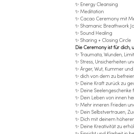
✨ Energy Cleansing
✨ Meditation
✨ Cacao Ceremony mit Me
✨ Shamanic Breathwork J
✨ Sound Healing
✨ Sharing + Closing Circle
Die Ceremony ist für dich, 
✨ Traumata, Wunden, Limit
✨ Stress, Unsicherheiten 
✨ Ärger, Wut, Kummer und 
✨ dich von dem zu befreien
✨ Deine Kraft zurück zu g
✨ Deine Seelengeschenke fr
✨ Dein Leben von innen he
✨ Mehr inneren Frieden un
✨ Dein Selbstvertrauen, Zuv
✨ Dich mit deinem höheren 
✨ Deine Kreativität zu erh