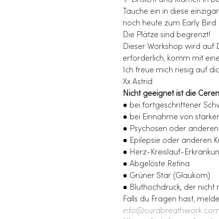
✨ Einsicht und Klarheit in
Tauche ein in diese einzig
noch heute zum Early Bird 
Die Plätze sind begrenzt!
Dieser Workshop wird auf De
erforderlich, komm mit ei
Ich freue mich riesig auf dic
Xx Astrid
Nicht geeignet ist die Cer
● bei fortgeschrittener Sc
● bei Einnahme von stark
● Psychosen oder anderen
● Epilepsie oder anderen 
● Herz-Kreislauf-Erkranku
● Abgelöste Retina
● Grüner Star (Glaukom)
● Bluthochdruck, der nicht 
Falls du Fragen hast, melde
info@curabreathwork.co