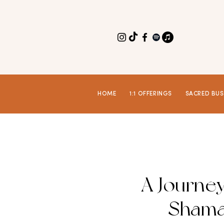
HOME
1:1 OFFERINGS
SACRED BUS
A Journe
Shama