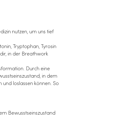
izin nutzen, um uns tief 
tonin, Tryptophan, Tyrosin 
ir, in der Breathwork 
sformation. Durch eine 
wusstseinszustand, in dem 
en und loslassen können. So 
esem Bewusstseinszustand 