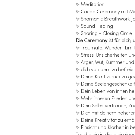
✨ Meditation
✨ Cacao Ceremony mit Me
✨ Shamanic Breathwork J
✨ Sound Healing
✨ Sharing + Closing Circle
Die Ceremony ist für dich, 
✨ Traumata, Wunden, Limit
✨ Stress, Unsicherheiten 
✨ Ärger, Wut, Kummer und 
✨ dich von dem zu befreien
✨ Deine Kraft zurück zu g
✨ Deine Seelengeschenke fr
✨ Dein Leben von innen he
✨ Mehr inneren Frieden un
✨ Dein Selbstvertrauen, Zuv
✨ Dich mit deinem höheren 
✨ Deine Kreativität zu erh
✨ Einsicht und Klarheit in