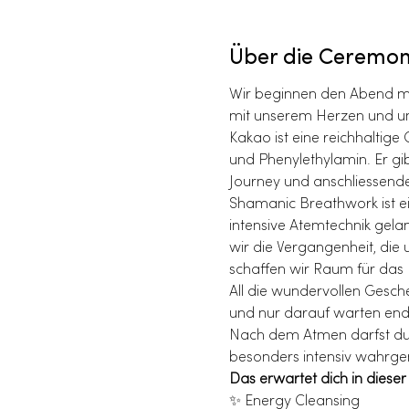
Über die Ceremo
Wir beginnen den Abend mit
mit unserem Herzen und uns
Kakao ist eine reichhaltige
und Phenylethylamin. Er gi
Journey und anschliessend
Shamanic Breathwork ist ein
intensive Atemtechnik gela
wir die Vergangenheit, die 
schaffen wir Raum für das 
All die wundervollen Gesche
und nur darauf warten endl
Nach dem Atmen darfst du d
besonders intensiv wahrgen
Das erwartet dich in diese
✨ Energy Cleansing