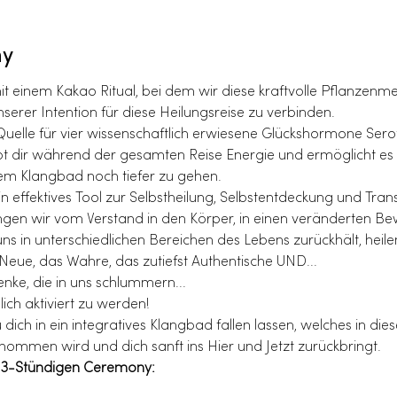
ny
 einem Kakao Ritual, bei dem wir diese kraftvolle Pflanzenmed
erer Intention für diese Heilungsreise zu verbinden.
 Quelle für vier wissenschaftlich erwiesene Glückshormone Sero
bt dir während der gesamten Reise Energie und ermöglicht es d
em Klangbad noch tiefer zu gehen.
 effektives Tool zur Selbstheilung, Selbstentdeckung und Tran
ngen wir vom Verstand in den Körper, in einen veränderten Be
uns in unterschiedlichen Bereichen des Lebens zurückhält, heil
Neue, das Wahre, das zutiefst Authentische UND...
nke, die in uns schlummern...
ich aktiviert zu werden!
ich in ein integratives Klangbad fallen lassen, welches in di
ommen wird und dich sanft ins Hier und Jetzt zurückbringt.
r 3-Stündigen Ceremony: