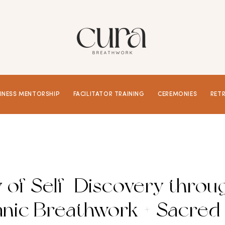
INESS MENTORSHIP
FACILITATOR TRAINING
CEREMONIES
RET
y of Self-Discovery throu
nic Breathwork + Sacred