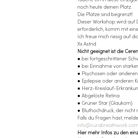
Tauche ein in diese einzig
noch heute deinen Platz.
Die Plätze sind begrenzt!
Dieser Workshop wird auf De
erforderlich, komm mit ei
Ich freue mich riesig auf dic
Xx Astrid
Nicht geeignet ist die Cer
● bei fortgeschrittener Sc
● bei Einnahme von stark
● Psychosen oder anderen
● Epilepsie oder anderen 
● Herz-Kreislauf-Erkranku
● Abgelöste Retina
● Grüner Star (Glaukom)
● Bluthochdruck, der nicht 
Falls du Fragen hast, melde
info@curabreathwork.co
Hier mehr Infos zu den ein