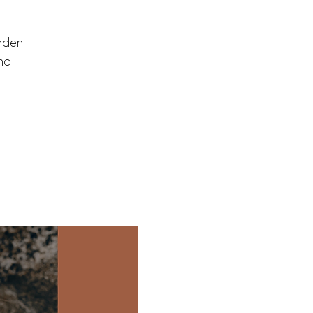
enden
und