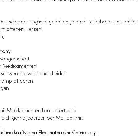
artige Reise der Selbstentdeckung mit Cacao, Breathwork & Sac
utsch oder Englisch gehalten, je nach Teilnehmer. Es sind kei
nem offenen Herzen!
h,
emony:
hwangerschaft
en Medikamenten
 schweren psychischen Leiden
Krampfattacken
ngen
mit Medikamenten kontrolliert wird
 dich gerne jederzeit per Mail bei mir:
m
zelnen kraftvollen Elementen der Ceremony: