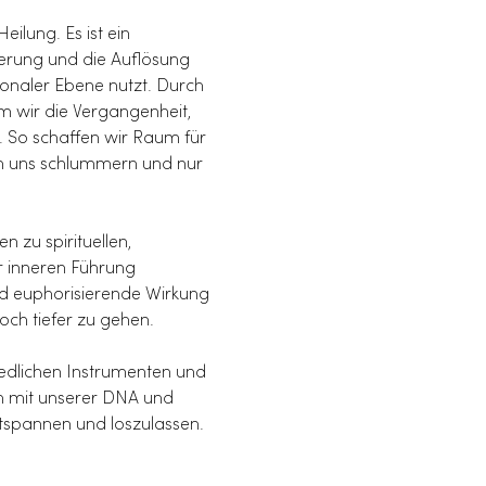
ilung. Es ist ein 
terung und die Auflösung 
onaler Ebene nutzt. Durch 
m wir die Vergangenheit, 
. So schaffen wir Raum für 
in uns schlummern und nur 
 zu spirituellen, 
r inneren Führung 
nd euphorisierende Wirkung 
ch tiefer zu gehen.
iedlichen Instrumenten und 
h mit unserer DNA und 
ntspannen und loszulassen.