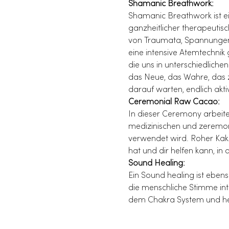
Shamanic Breathwork:
Shamanic Breathwork ist ein
ganzheitlicher therapeutisc
von Traumata, Spannungen 
eine intensive Atemtechnik
die uns in unterschiedliche
das Neue, das Wahre, das z
darauf warten, endlich akti
Ceremonial Raw Cacao:
In dieser Ceremony arbeiten 
medizinischen und zeremoni
verwendet wird. Roher Kaka
hat und dir helfen kann, i
Sound Healing:
Ein Sound healing ist eben
die menschliche Stimme in
dem Chakra System und helfe