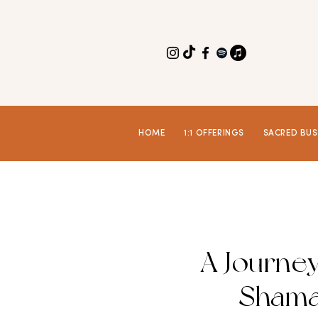
HOME
1:1 OFFERINGS
SACRED BUS
A Journe
Shama