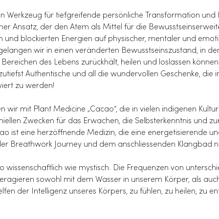
 Werkzeug für tiefgreifende persönliche Transformation und He
her Ansatz, der den Atem als Mittel für die Bewusstseinserwei
und blockierten Energien auf physischer, mentaler und emoti
 gelangen wir in einen veränderten Bewusstseinszustand, in de
n Bereichen des Lebens zurückhält, heilen und loslassen können
utiefst Authentische und all die wundervollen Geschenke, die 
viert zu werden!
wir mit Plant Medicine „Cacao“, die in vielen indigenen Kulturen
ellen Zwecken für das Erwachen, die Selbsterkenntnis und zu
o ist eine herzöffnende Medizin, die eine energetisierende u
n der Breathwork Journey und dem anschliessenden Klangbad no
so wissenschaftlich wie mystisch. Die Frequenzen von untersch
teragieren sowohl mit dem Wasser in unserem Körper, als auc
n der Intelligenz unseres Körpers, zu fühlen, zu heilen, zu e