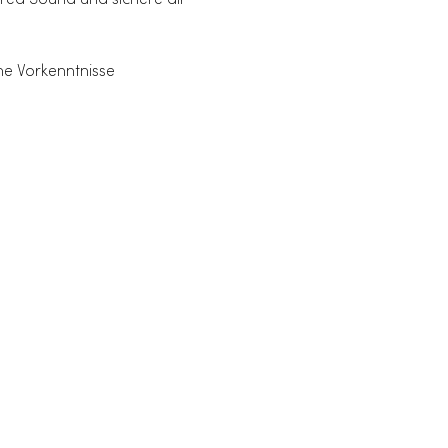
red Sound und sichere dir 
ne Vorkenntnisse 