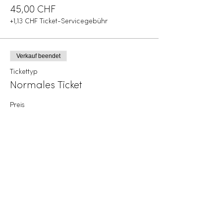
45,00 CHF
+1,13 CHF Ticket-Servicegebühr
Verkauf beendet
Tickettyp
Normales Ticket
Preis
90,00 CHF
+2,25 CHF Ticket-Servicegebühr
Diese Veranstaltung teilen