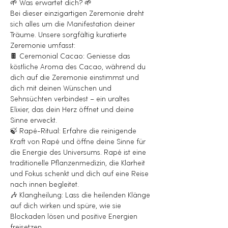
🌱 Was erwartet dich? 🌱 
Bei dieser einzigartigen Zeremonie dreht 
sich alles um die Manifestation deiner 
Träume. Unsere sorgfältig kuratierte 
Zeremonie umfasst:
🍫 Ceremonial Cacao: Geniesse das 
köstliche Aroma des Cacao, während du 
dich auf die Zeremonie einstimmst und 
dich mit deinen Wünschen und 
Sehnsüchten verbindest – ein uraltes 
Elixier, das dein Herz öffnet und deine 
Sinne erweckt.
🍃 Rapé-Ritual: Erfahre die reinigende 
Kraft von Rapé und öffne deine Sinne für 
die Energie des Universums. Rapé ist eine 
traditionelle Pflanzenmedizin, die Klarheit 
und Fokus schenkt und dich auf eine Reise 
nach innen begleitet.
🎶 Klangheilung: Lass die heilenden Klänge 
auf dich wirken und spüre, wie sie 
Blockaden lösen und positive Energien 
freisetzen.