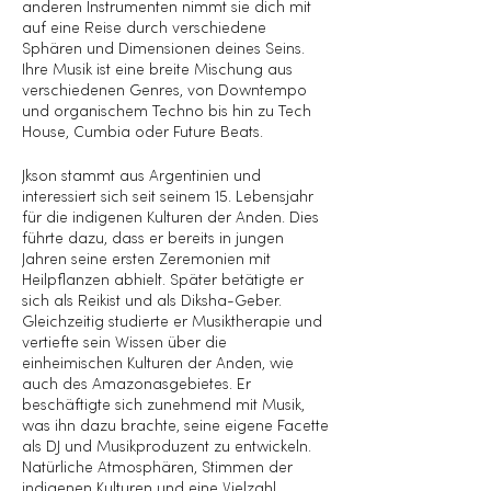
anderen Instrumenten nimmt sie dich mit
auf eine Reise durch verschiedene
Sphären und Dimensionen deines Seins.
Ihre Musik ist eine breite Mischung aus
verschiedenen Genres, von Downtempo
und organischem Techno bis hin zu Tech
House, Cumbia oder Future Beats.
Jkson stammt aus Argentinien und
interessiert sich seit seinem 15. Lebensjahr
für die indigenen Kulturen der Anden. Dies
führte dazu, dass er bereits in jungen
Jahren seine ersten Zeremonien mit
Heilpflanzen abhielt. Später betätigte er
sich als Reikist und als Diksha-Geber.
Gleichzeitig studierte er Musiktherapie und
vertiefte sein Wissen über die
einheimischen Kulturen der Anden, wie
auch des Amazonasgebietes. Er
beschäftigte sich zunehmend mit Musik,
was ihn dazu brachte, seine eigene Facette
als DJ und Musikproduzent zu entwickeln.
Natürliche Atmosphären, Stimmen der
indigenen Kulturen und eine Vielzahl