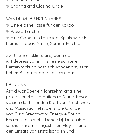
✨ Sound Healing
✨ Sharing and Closing Circle
WAS DU MITBRINGEN KANNST:
✨ Eine eigene Tasse für den Kakao
✨ Wasserflasche
✨ eine Gabe für die Kakao-Spirits wie z.B.
Blumen, Tabak, Nüsse, Samen, Früchte ...
>> Bitte kontaktiere uns, wenn du
Antidepressiva nimmst, eine schwere
Herzerkrankung hast, schwanger bist, sehr
hohen Blutdruck oder Epilepsie hast.
ÜBER UNS
Astrid war über ein Jahrzehnt lang eine
professionelle internationale DJane, bevor
sie sich der heilenden Kraft von Breathwork
und Musik widmete. Sie ist die Gründerin
von Cura Breathwork, Energy + Sound
Healer und Ecstatic Dance DJ. Durch ihre
speziell zusammengestellten Playlists und
den Einsatz von Kristallschalen und