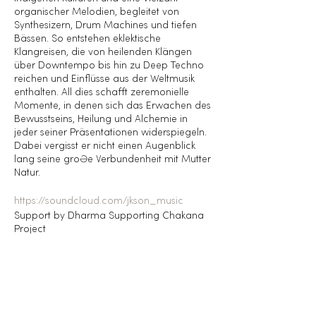
organischer Melodien, begleitet von
Synthesizern, Drum Machines und tiefen
Bässen. So entstehen eklektische
Klangreisen, die von heilenden Klängen
über Downtempo bis hin zu Deep Techno
reichen und Einflüsse aus der Weltmusik
enthalten. All dies schafft zeremonielle
Momente, in denen sich das Erwachen des
Bewusstseins, Heilung und Alchemie in
jeder seiner Präsentationen widerspiegeln.
Dabei vergisst er nicht einen Augenblick
lang seine große Verbundenheit mit Mutter
Natur.
https://soundcloud.com/jkson_music
Support by Dharma Supporting Chakana
Project
Wir freuen uns so sehr, diesen magischen
Abend mit euch zu teilen!
Jkson & Astrid