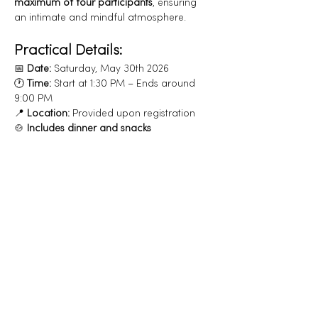
maximum of four participants
, ensuring 
an intimate and mindful atmosphere.
Practical Details:
📅 
Date:
 Saturday, May 30th 2026
🕐 
Time:
 Start at 1:30 PM – Ends around 
9:00 PM
📍 
Location:
 Provided upon registration
🍲 
Includes dinner and snacks
👉 
Max. 4 People – 
if you are interested, 
feel free to reach out. I will follow up with 
further details.
This ceremony is for those who wish to 
connect deeply with the wisdom of 
nature
 and embark on an inner journey 
within a safe and sacred space.
✨ 
I look forward to sharing this sacred 
space with you.