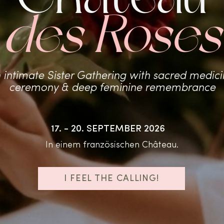
des Roses
 intimate Sister Gathering with sacred medici
ceremony & deep feminine remembrance
17. - 20. SEPTEMBER 2026
In einem französischen Château.
I FEEL THE CALLING!