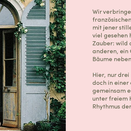
Wir verbringe
französischen
mit jener stil
viel gesehen 
Zauber: wild 
anderen, ein 
Bäume neben
Hier, nur dre
doch in einer
gemeinsam ei
unter freiem
Rhythmus der 