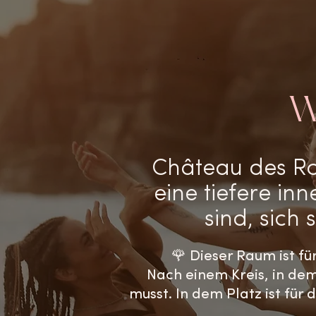
W
Château des Rose
eine tiefere in
sind, sich
🌹 Dieser Raum ist fü
Nach einem Kreis, in de
musst.
In dem Platz ist für