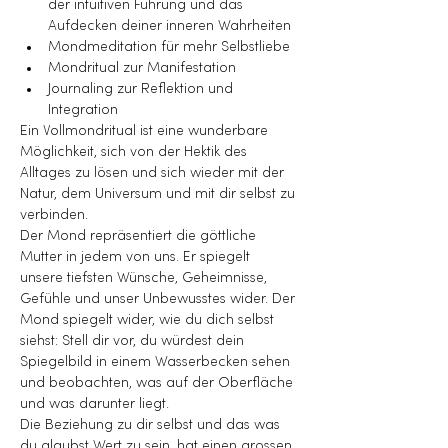
der intuitiven Führung und das 
Aufdecken deiner inneren Wahrheiten
Mondmeditation für mehr Selbstliebe
Mondritual zur Manifestation
Journaling zur Reflektion und 
Integration
Ein Vollmondritual ist eine wunderbare 
Möglichkeit, sich von der Hektik des 
Alltages zu lösen und sich wieder mit der 
Natur, dem Universum und mit dir selbst zu 
verbinden.
Der Mond repräsentiert die göttliche 
Mutter in jedem von uns. Er spiegelt 
unsere tiefsten Wünsche, Geheimnisse, 
Gefühle und unser Unbewusstes wider. Der 
Mond spiegelt wider, wie du dich selbst 
siehst: Stell dir vor, du würdest dein 
Spiegelbild in einem Wasserbecken sehen 
und beobachten, was auf der Oberfläche 
und was darunter liegt.
Die Beziehung zu dir selbst und das was 
du glaubst Wert zu sein, hat einen grossen 