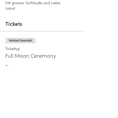
Mit grosser Vorfreude und Liebe,
Astrid
Tickets
Verkauf beendet
Tickettyp
Full Moon Ceremony
Preis
33,00 CHF
+0,83 CHF Ticket-Servicegebühr
Diese Veranstaltung teilen