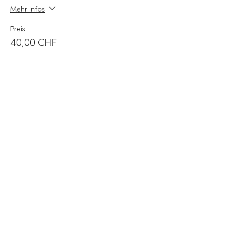
Mehr Infos
Preis
40,00 CHF
+1,00 CHF Ticket-Servicegebühr
Verkauf beendet
Tickettyp
Queen Size Room 3
Mehr Infos
Preis
40,00 CHF
+1,00 CHF Ticket-Servicegebühr
Verkauf beendet