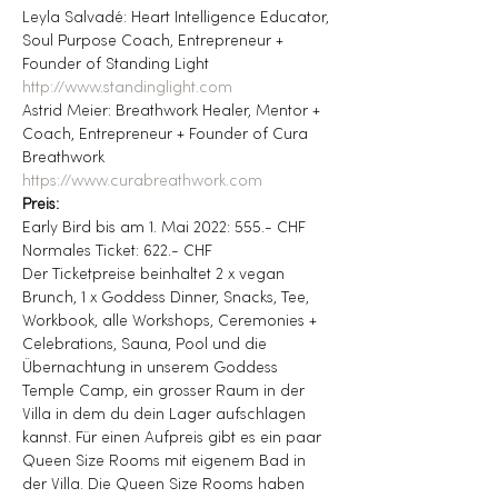
Leyla Salvadé: Heart Intelligence Educator, 
Soul Purpose Coach, Entrepreneur + 
Founder of Standing Light
http://www.standinglight.com
Astrid Meier: Breathwork Healer, Mentor + 
Coach, Entrepreneur + Founder of Cura 
Breathwork
https://www.curabreathwork.com
Preis:
Early Bird bis am 1. Mai 2022: 555.- CHF
Normales Ticket: 622.- CHF
Der Ticketpreise beinhaltet 2 x vegan 
Brunch, 1 x Goddess Dinner, Snacks, Tee, 
Workbook, alle Workshops, Ceremonies + 
Celebrations, Sauna, Pool und die 
Übernachtung in unserem Goddess 
Temple Camp, ein grosser Raum in der 
Villa in dem du dein Lager aufschlagen 
kannst. Für einen Aufpreis gibt es ein paar 
Queen Size Rooms mit eigenem Bad in 
der Villa. Die Queen Size Rooms haben 