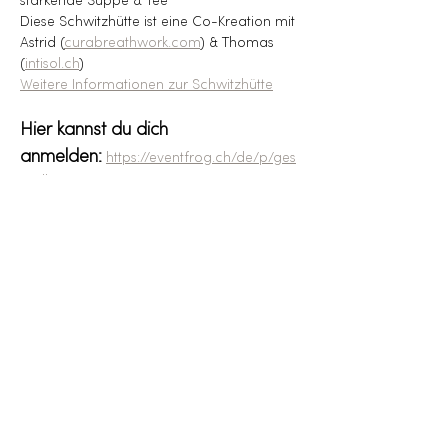
stärkende Suppe & Tee
Diese Schwitzhütte ist eine Co-Kreation mit 
Astrid (
curabreathwork.com
) & Thomas 
(
intisol.ch
)
Weitere Informationen zur Schwitzhütte
Hier kannst du dich 
anmelden:
https://eventfrog.ch/de/p/ges
undheit-
spiritualitaet/spiritualitaet/schwitzhuette-
7353171428647108795.html
Diese Veranstaltung teilen
Menu