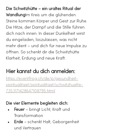
Die Schwitzhütte – ein uraltes Ritual der 
Wandlung
Im Kreis um die glühenden 
Steine kommen Körper und Geist zur Ruhe. 
Die Hitze, der Dampf und die Stille führen 
dich nach innen. In dieser Dunkelheit wirst 
du eingeladen, loszulassen, was nicht 
mehr dient – und dich für neue Impulse zu 
öffnen. So schenkt dir die Schwitzhütte 
Klarheit, Erdung und neue Kraft.
Hier kannst du dich anmelden:
https://eventfrog.ch/de/p/gesundheit-
spiritualitaet/spiritualitaet/schwitzhuette-
7353171428647108795.html
Die vier Elemente begleiten dich:
Feuer
 – bringt Licht, Kraft und 
Transformation
Erde
 – schenkt Halt, Geborgenheit 
und Vertrauen