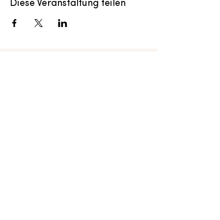
Diese Veranstaltung teilen
Menu
Cura Breathwork
Astrid Meier
8004 Zurich
Switzerland
office@curabreathwork.com