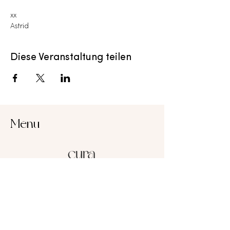
xx
Astrid
Diese Veranstaltung teilen
Menu
Cura Breathwork
Astrid Meier
8004 Zurich
Switzerland