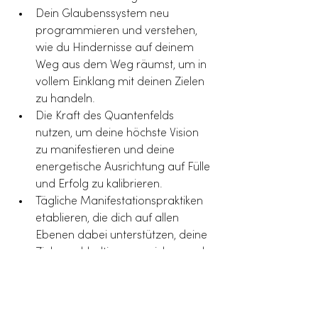
Dein Glaubenssystem neu 
programmieren und verstehen, 
wie du Hindernisse auf deinem 
Weg aus dem Weg räumst, um in 
vollem Einklang mit deinen Zielen 
zu handeln.
Die Kraft des Quantenfelds 
nutzen, um deine höchste Vision 
zu manifestieren und deine 
energetische Ausrichtung auf Fülle 
und Erfolg zu kalibrieren.
Tägliche Manifestationspraktiken 
etablieren, die dich auf allen 
Ebenen dabei unterstützen, deine 
Ziele nachhaltig zu erreichen und 
auf deiner Frequenz von Fülle zu 
bleiben.
Tief sitzende Blockaden und 