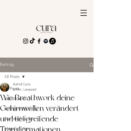
Beitrag
All Posts
Astrid Cura
All Posts
5 Min. Lesezeit
Wie Breathwork deine
Breathwork
Gehirnwellen verändert
Selbstentwicklung
und tiefgreifende
Sacred Spaces
Transformationen
Manifestation