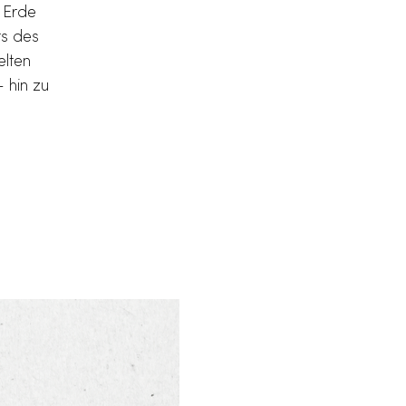
 Erde
ts des
elten
 hin zu