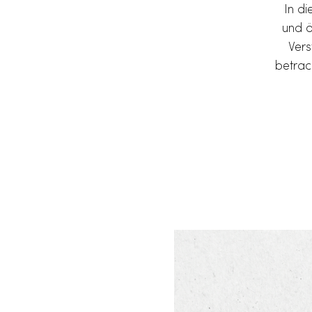
In d
und ö
Vers
betrac