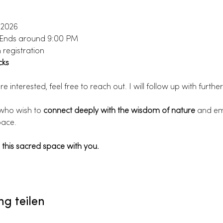
h 2026
– Ends around 9:00 PM
 registration
cks
re interested, feel free to reach out. I will follow up with further
who wish to 
connect deeply with the wisdom of nature
 and em
pace.
 this sacred space with you.
ng teilen