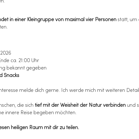
en.
ndet in einer Kleingruppe von maximal vier Personen
 statt, um
ten.
i 2026
Ende ca. 21:00 Uhr
ng bekannt gegeben
d Snacks
Interesse melde dich gerne. Ich werde mich mit weiteren Detail
schen, die sich 
tief mit der Weisheit der Natur verbinden
 und s
e innere Reise begeben möchten.
esen heiligen Raum mit dir zu teilen.