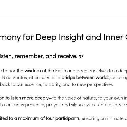
emony for Deep Insight and Inner
listen, remember, and receive. ✨
e honor the 
wisdom of the Earth
 and open ourselves to a deep
 Niño Santos, often seen as a 
bridge between worlds
, accomp
k to our essence, to clarity, and to new perspectives.
ion to listen more deeply
—to the voice of nature, to your own 
h conscious presence, prayer, and silence, we create a space 
mited to a maximum of four participants
, ensuring an intimate