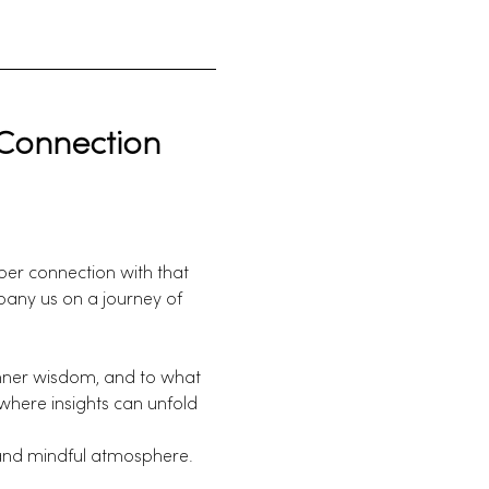
 Connection
er connection with that 
any us on a journey of 
inner wisdom, and to what 
where insights can unfold 
 and mindful atmosphere.