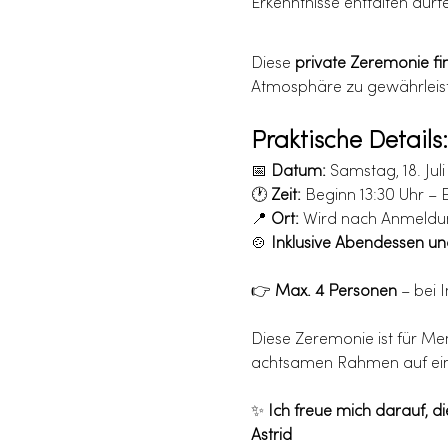
Erkenntnisse entfalten dürf
Diese 
private Zeremonie fi
Atmosphäre zu gewährleis
Praktische Details:
📅 
Datum:
 Samstag, 18. Jul
🕐 
Zeit:
 Beginn 13:30 Uhr – 
📍 
Ort:
 Wird nach Anmeldu
🍲 
Inklusive Abendessen un
👉 
Max. 4 Personen 
– bei 
Diese Zeremonie ist für Men
achtsamen Rahmen auf ein
✨ 
Ich freue mich darauf, di
Astrid