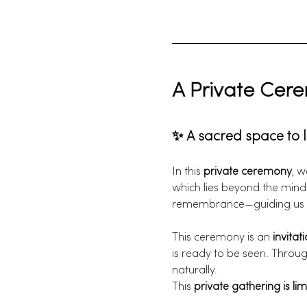
A Private Cer
✨ A sacred space to 
In this 
private ceremony
, w
which lies beyond the mind.
remembrance—guiding us bac
This ceremony is an 
invitat
is ready to be seen. Throug
naturally.
This 
private gathering is li