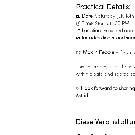
Practical Details:
📅 
Date:
 Saturday, July 18t
🕐 
Time:
 Start at 1:30 PM 
📍 
Location:
 Provided upon
🍲 
Includes dinner and sna
👉 
Max. 4 People – 
if you a
This ceremony is for those 
within a safe and sacred s
✨ 
I look forward to sharing
Astrid
Diese Veranstaltu