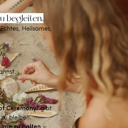
u begleiten.
Echtes, Heilsames,
te,
annst.
t of Ceremony”
gibt
 zu bleiben.
Räume zu halten
–