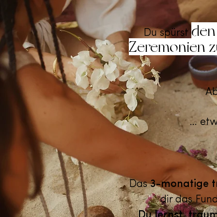
den
Du spürst
Zeremonien zu
Ab
… etwa
Das
3-monatige tr
dir das Fun
Du lernst, trau