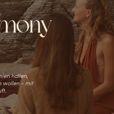
emony
nien halten,
 wollen - mit
uft.