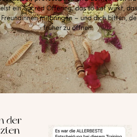
elst ein Sacred Offering, das so tief wirkt, d
reundinnen mitbringen – und dich bitten, de
früher zu öffnen.
n der
tzten