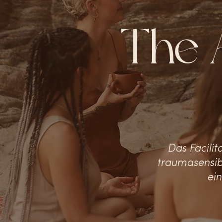
The 
Das Facilit
traumasensib
ein