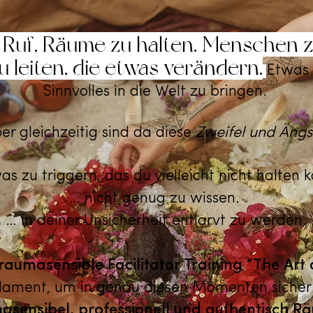
 Ruf, Räume zu halten. Menschen z
 leiten, die etwas verändern.
Etwas 
Sinnvolles in die Welt zu bringen.
er gleichzeitig sind da diese
Zweifel und Ängs
s zu triggern, das du vielleicht nicht halten k
… nicht genug zu wissen.
… in deiner Unsicherheit entlarvt zu werden.
aumasensible Facilitator Training “The Ar
dament, um in genau diesen Momenten sicher
masensibel, professionell und authentisch 