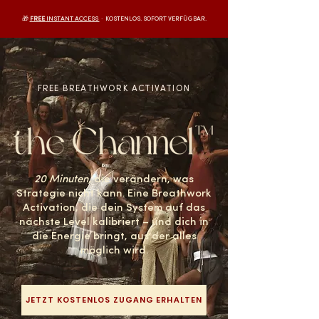
🎁
FREE
INSTANT ACCESS
· KOSTENLOS. SOFORT VERFÜGBAR.
FREE BREATHWORK ACTIVATION
20 Minuten,
die verändern, was
Strategie nicht kann. Eine Breathwork
Activation, die dein System auf das
nächste Level kalibriert – und dich in
die Energie bringt, aus der alles
möglich wird.
JETZT KOSTENLOS ZUGANG ERHALTEN