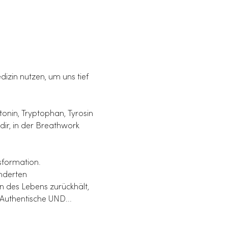
izin nutzen, um uns tief 
tonin, Tryptophan, Tyrosin 
ir, in der Breathwork 
sformation.
nderten 
n des Lebens zurückhält, 
 Authentische UND...