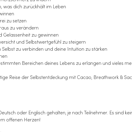
Herzschmerz zu lindern
, was dich zurückhält im Leben
ewinnen
ei zu setzen
raus zu verändern
d Gelassenheit zu gewinnen
ersicht und Selbstwertgefühl zu steigern
Selbst zu verbinden und deine Intuition zu stärken
öhen
 bestimmten Bereichen deines Lebens zu erlangen und vieles me
artige Reise der Selbstentdeckung mit Cacao, Breathwork & Sac
utsch oder Englisch gehalten, je nach Teilnehmer. Es sind kei
nem offenen Herzen!