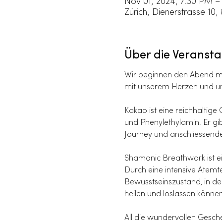
Nov 01, 2024, 7:30 PM –
Zürich, Dienerstrasse 10,
Über die Veransta
Wir beginnen den Abend mit
mit unserem Herzen und uns
Kakao ist eine reichhaltige
und Phenylethylamin. Er gi
Journey und anschliessend
Shamanic Breathwork ist ei
Durch eine intensive Atemt
Bewusstseinszustand, in dem
heilen und loslassen könne
All die wundervollen Gesche