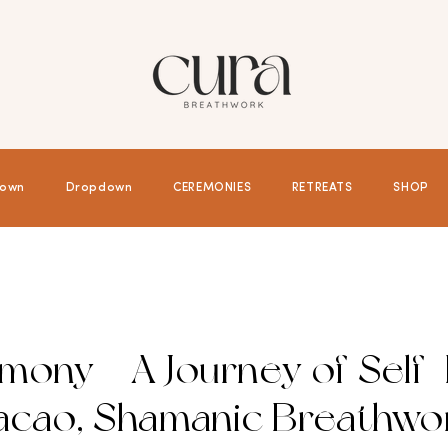
own
Dropdown
CEREMONIES
RETREATS
SHOP
ony - A Journey of Self
cao, Shamanic Breathwo