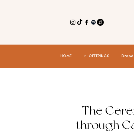
HOME
1:1 OFFERINGS
Dropd
The Cerem
through Ca