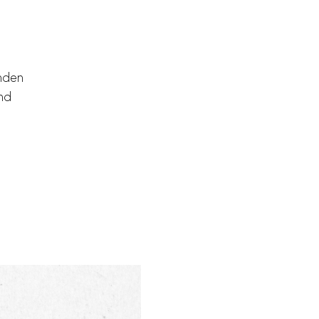
enden
und