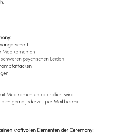
h,
emony:
hwangerschaft
en Medikamenten
 schweren psychischen Leiden
Krampfattacken
ngen
mit Medikamenten kontrolliert wird
 dich gerne jederzeit per Mail bei mir:
m
zelnen kraftvollen Elementen der Ceremony: