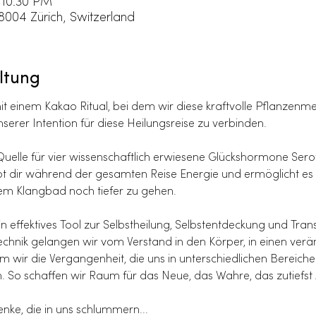
 10:30 PM
 8004 Zürich, Switzerland
ltung
 einem Kakao Ritual, bei dem wir diese kraftvolle Pflanzenmed
erer Intention für diese Heilungsreise zu verbinden.
 Quelle für vier wissenschaftlich erwiesene Glückshormone Sero
bt dir während der gesamten Reise Energie und ermöglicht es d
em Klangbad noch tiefer zu gehen.
n effektives Tool zur Selbstheilung, Selbstentdeckung und Tran
echnik gelangen wir vom Verstand in den Körper, in einen verä
 wir die Vergangenheit, die uns in unterschiedlichen Bereiche
n. So schaffen wir Raum für das Neue, das Wahre, das zutiefst
nke, die in uns schlummern...