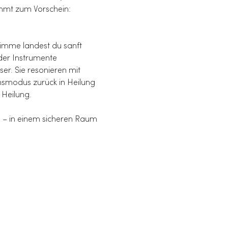
ommt zum Vorschein:
imme landest du sanft 
der Instrumente 
r. Sie resonieren mit 
smodus zurück in Heilung 
 Heilung.
 – in einem sicheren Raum 