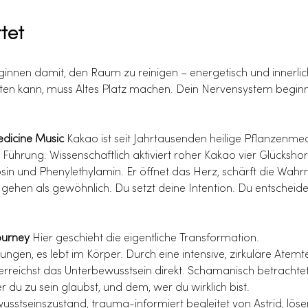
tet
ginnen damit, den Raum zu reinigen – energetisch und innerlic
eten kann, muss Altes Platz machen. Dein Nervensystem beginnt
dicine Music
 Kakao ist seit Jahrtausenden heilige Pflanzenme
 Führung. Wissenschaftlich aktiviert roher Kakao vier Glückshor
osin und Phenylethylamin. Er öffnet das Herz, schärft die Wah
u gehen als gewöhnlich. Du setzt deine Intention. Du entscheide
ourney
 Hier geschieht die eigentliche Transformation.
rungen, es lebt im Körper. Durch eine intensive, zirkuläre Ate
erreichst das Unterbewusstsein direkt. Schamanisch betrachtet
du zu sein glaubst, und dem, wer du wirklich bist.
stseinszustand, trauma-informiert begleitet von Astrid, lösen 