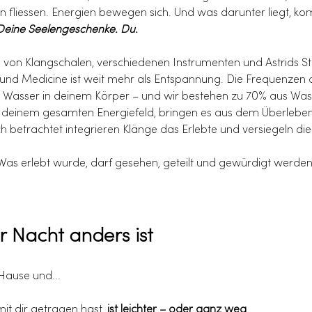
en fliessen. Energien bewegen sich. Und was darunter liegt, k
 Deine Seelengeschenke. Du.
von Klangschalen, verschiedenen Instrumenten und Astrids St
ound Medicine ist weit mehr als Entspannung. Die Frequenzen 
m Wasser in deinem Körper – und wir bestehen zu 70% aus Wasse
einem gesamten Energiefeld, bringen es aus dem Überleben
betrachtet integrieren Klänge das Erlebte und versiegeln die
Was erlebt wurde, darf gesehen, geteilt und gewürdigt werden
 Nacht anders ist
 Hause und...
mit dir getragen hast, 
ist leichter – oder ganz weg