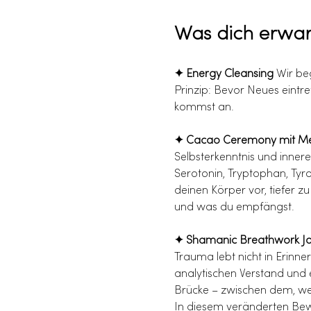
Was dich erwar
✦ Energy Cleansing
 Wir be
Prinzip: Bevor Neues eintr
kommst an.
✦ Cacao Ceremony mit Me
Selbsterkenntnis und innere
Serotonin, Tryptophan, Tyr
deinen Körper vor, tiefer z
und was du empfängst.
✦ Shamanic Breathwork J
Trauma lebt nicht in Erinne
analytischen Verstand und 
Brücke – zwischen dem, wer 
In diesem veränderten Bewus