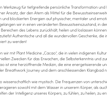
 Werkzeug für tiefgreifende persönliche Transformation und He
her Ansatz, der den Atem als Mittel für die Bewusstseinserwei
und blockierten Energien auf physischer, mentaler und emoti
 gelangen wir in einen veränderten Bewusstseinszustand, in de
n Bereichen des Lebens zurückhält, heilen und loslassen können
utiefst Authentische und all die wundervollen Geschenke, die 
viert zu werden!
wir mit Plant Medicine „Cacao“, die in vielen indigenen Kulturen
ellen Zwecken für das Erwachen, die Selbsterkenntnis und zu
o ist eine herzöffnende Medizin, die eine energetisierende u
n der Breathwork Journey und dem anschliessenden Klangbad no
so wissenschaftlich wie mystisch. Die Frequenzen von untersch
teragieren sowohl mit dem Wasser in unserem Körper, als auc
n der Intelligenz unseres Körpers, zu fühlen, zu heilen, zu e