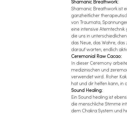
Shamanic Breathwork:
Shamanic Breathwork ist ein
ganzheitlicher therapeutisc
von Traumata, Spannungen 
eine intensive Atemtechnik
die uns in unterschiedliche
das Neue, das Wahre, das z
darauf warten, endlich akti
Ceremonial Raw Cacao:
In dieser Ceremony arbeiten 
medizinischen und zeremoni
verwendet wird. Roher Kaka
hat und dir helfen kann, i
Sound Healing:
Ein Sound healing ist eben
die menschliche Stimme in
dem Chakra System und helfe