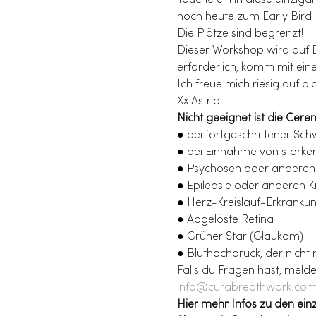
Tauche ein in diese einzig
noch heute zum Early Bird 
Die Plätze sind begrenzt!
Dieser Workshop wird auf De
erforderlich, komm mit ei
Ich freue mich riesig auf dic
Xx Astrid
Nicht geeignet ist die Cer
● bei fortgeschrittener Sc
● bei Einnahme von stark
● Psychosen oder anderen
● Epilepsie oder anderen 
● Herz-Kreislauf-Erkranku
● Abgelöste Retina
● Grüner Star (Glaukom)
● Bluthochdruck, der nicht 
Falls du Fragen hast, melde
info@curabreathwork.co
Hier mehr Infos zu den ein