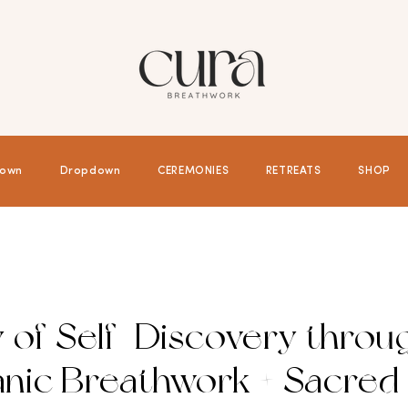
own
Dropdown
CEREMONIES
RETREATS
SHOP
y of Self-Discovery throu
nic Breathwork + Sacred