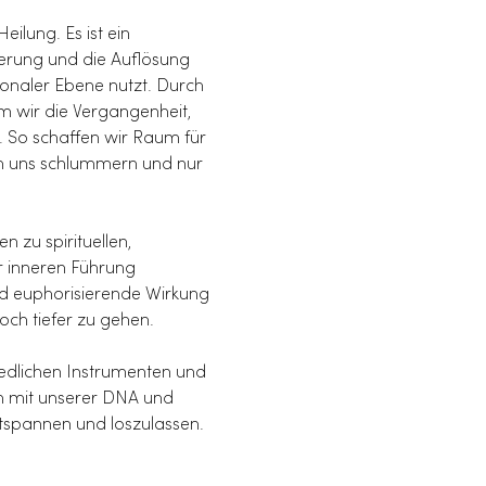
ilung. Es ist ein 
terung und die Auflösung 
onaler Ebene nutzt. Durch 
m wir die Vergangenheit, 
. So schaffen wir Raum für 
in uns schlummern und nur 
 zu spirituellen, 
r inneren Führung 
nd euphorisierende Wirkung 
ch tiefer zu gehen.
iedlichen Instrumenten und 
h mit unserer DNA und 
ntspannen und loszulassen.