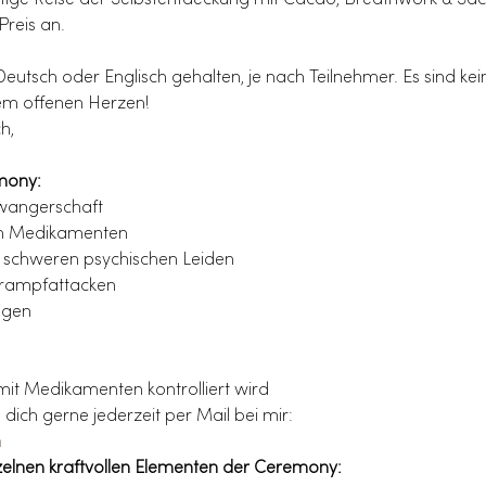
artige Reise der Selbstentdeckung mit Cacao, Breathwork & S
Preis an.
utsch oder Englisch gehalten, je nach Teilnehmer. Es sind kei
nem offenen Herzen!
h,
emony:
hwangerschaft
en Medikamenten
 schweren psychischen Leiden
Krampfattacken
ngen
mit Medikamenten kontrolliert wird
 dich gerne jederzeit per Mail bei mir:
m
zelnen kraftvollen Elementen der Ceremony: