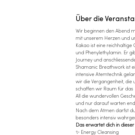
Über die Veransta
Wir beginnen den Abend mit
mit unserem Herzen und uns
Kakao ist eine reichhaltige
und Phenylethylamin. Er gi
Journey und anschliessend
Shamanic Breathwork ist ein
intensive Atemtechnik gela
wir die Vergangenheit, die 
schaffen wir Raum für das 
All die wundervollen Gesche
und nur darauf warten endl
Nach dem Atmen darfst du d
besonders intensiv wahrgen
Das erwartet dich in diese
✨ Energy Cleansing