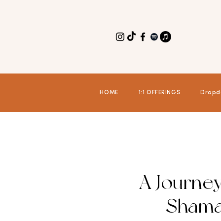
HOME
1:1 OFFERINGS
Dropd
A Journe
Shama