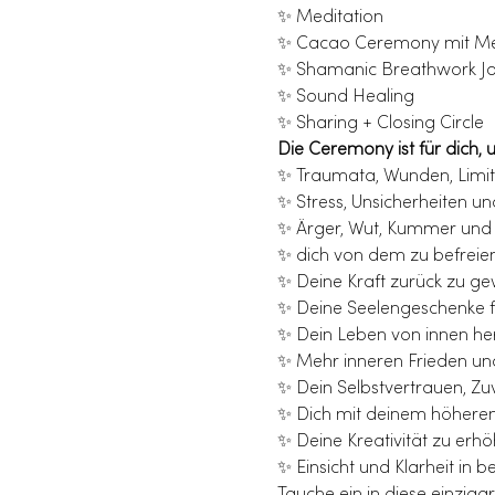
✨ Meditation
✨ Cacao Ceremony mit Me
✨ Shamanic Breathwork J
✨ Sound Healing
✨ Sharing + Closing Circle
Die Ceremony ist für dich, 
✨ Traumata, Wunden, Limit
✨ Stress, Unsicherheiten 
✨ Ärger, Wut, Kummer und 
✨ dich von dem zu befreien
✨ Deine Kraft zurück zu g
✨ Deine Seelengeschenke fr
✨ Dein Leben von innen he
✨ Mehr inneren Frieden un
✨ Dein Selbstvertrauen, Zuv
✨ Dich mit deinem höheren 
✨ Deine Kreativität zu erh
✨ Einsicht und Klarheit in