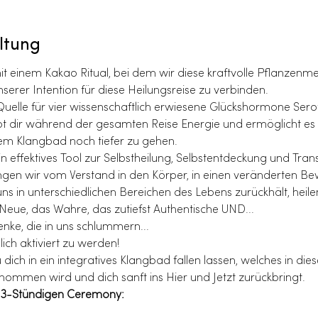
ltung
 einem Kakao Ritual, bei dem wir diese kraftvolle Pflanzenmed
erer Intention für diese Heilungsreise zu verbinden.
 Quelle für vier wissenschaftlich erwiesene Glückshormone Sero
bt dir während der gesamten Reise Energie und ermöglicht es d
em Klangbad noch tiefer zu gehen.
 effektives Tool zur Selbstheilung, Selbstentdeckung und Tran
ngen wir vom Verstand in den Körper, in einen veränderten Be
uns in unterschiedlichen Bereichen des Lebens zurückhält, heil
Neue, das Wahre, das zutiefst Authentische UND...
nke, die in uns schlummern...
ich aktiviert zu werden!
ich in ein integratives Klangbad fallen lassen, welches in di
ommen wird und dich sanft ins Hier und Jetzt zurückbringt.
r 3-Stündigen Ceremony: