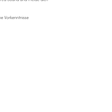
acred Sound und melde dich 
ne Vorkenntnisse 