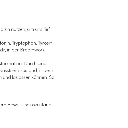
izin nutzen, um uns tief 
tonin, Tryptophan, Tyrosin 
ir, in der Breathwork 
sformation. Durch eine 
wusstseinszustand, in dem 
en und loslassen können. So 
esem Bewusstseinszustand 