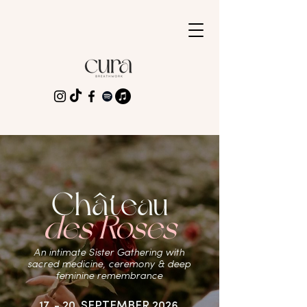
Château
des Roses
An intimate Sister Gathering with
sacred medicine, ceremony & deep
feminine remembrance
17. - 20. SEPTEMBER 2026