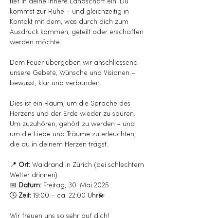
tief in deine innere Landschaft ein. Du 
kommst zur Ruhe – und gleichzeitig in 
Kontakt mit dem, was durch dich zum 
Ausdruck kommen, geteilt oder erschaffen 
werden möchte.
Dem Feuer übergeben wir anschliessend 
unsere Gebete, Wünsche und Visionen – 
bewusst, klar und verbunden.
Dies ist ein Raum, um die Sprache des 
Herzens und der Erde wieder zu spüren. 
Um zuzuhören, gehört zu werden – und 
um die Liebe und Träume zu erleuchten, 
die du in deinem Herzen trägst.
📍 
Ort:
 Waldrand in Zürich (bei schlechtem 
Wetter drinnen)
📅 
Datum:
 Freitag, 30. Mai 2025
🕓 
Zeit:
 19:00 – ca. 22:00 Uhr💫 
Wir freuen uns so sehr auf dich!