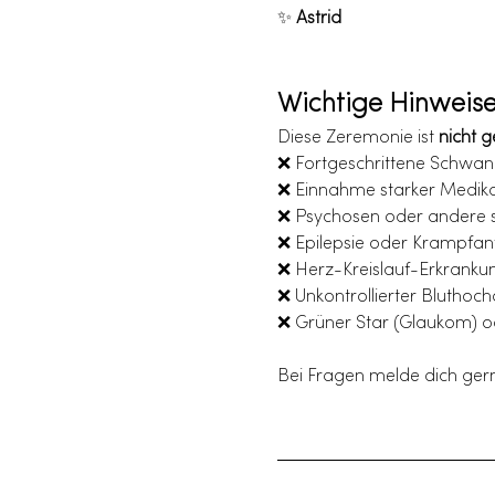
✨ 
Astrid
Wichtige Hinweise
Diese Zeremonie ist 
nicht g
❌ Fortgeschrittene Schwan
❌ Einnahme starker Medi
❌ Psychosen oder andere 
❌ Epilepsie oder Krampfanf
❌ Herz-Kreislauf-Erkranku
❌ Unkontrollierter Bluthoch
❌ Grüner Star (Glaukom) o
Bei Fragen melde dich gern