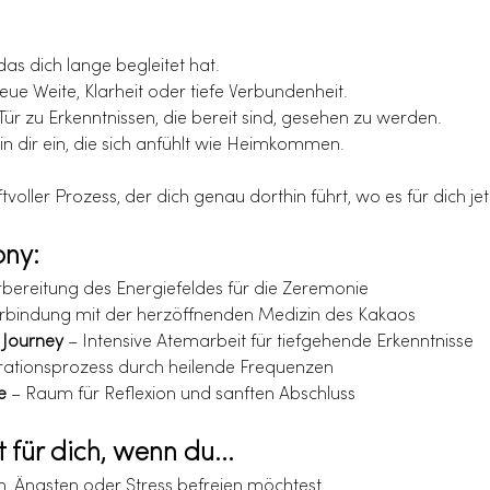
 das dich lange begleitet hat.
neue Weite, Klarheit oder tiefe Verbundenheit.
e Tür zu Erkenntnissen, die bereit sind, gesehen zu werden.
 in dir ein, die sich anfühlt wie Heimkommen.
voller Prozess, der dich genau dorthin führt, wo es für dich jetzt
ony:
rbereitung des Energiefeldes für die Zeremonie
erbindung mit der herzöffnenden Medizin des Kakaos
Journey
 – Intensive Atemarbeit für tiefgehende Erkenntnisse
grationsprozess durch heilende Frequenzen
e
 – Raum für Reflexion und sanften Abschluss
 für dich, wenn du...
, Ängsten oder Stress befreien möchtest