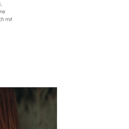
k,
ine
ch mit