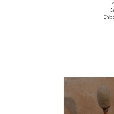
A
Ce
Einla