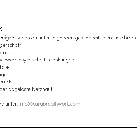
:
eeignet
, wenn du unter folgenden gesundheitlichen Einschränk
gerschaft
kamente
schwere psychische Erkrankungen
älle
ngen
druck
der abgelöste Netzhaut
e unter: 
info@curabreathwork.com