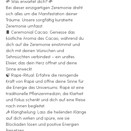
🌱 Was erwartet dich? 🌱 
Bei dieser einzigartigen Zeremonie dreht 
sich alles um die Manifestation deiner 
Träume. Unsere sorgfältig kuratierte 
Zeremonie umfasst:
🍫 Ceremonial Cacao: Geniesse das 
köstliche Aroma des Cacao, während du 
dich auf die Zeremonie einstimmst und 
dich mit deinen Wünschen und 
Sehnsüchten verbindest – ein uraltes 
Elixier, das dein Herz öffnet und deine 
Sinne erweckt.
🍃 Rapé-Ritual: Erfahre die reinigende 
Kraft von Rapé und öffne deine Sinne für 
die Energie des Universums. Rapé ist eine 
traditionelle Pflanzenmedizin, die Klarheit 
und Fokus schenkt und dich auf eine Reise 
nach innen begleitet.
🎶 Klangheilung: Lass die heilenden Klänge 
auf dich wirken und spüre, wie sie 
Blockaden lösen und positive Energien 
freisetzen.