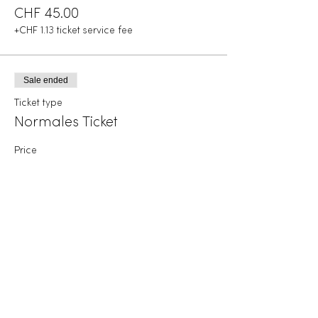
CHF 45.00
+CHF 1.13 ticket service fee
Sale ended
Ticket type
Normales Ticket
Price
CHF 90.00
+CHF 2.25 ticket service fee
Diese Veranstaltung teilen