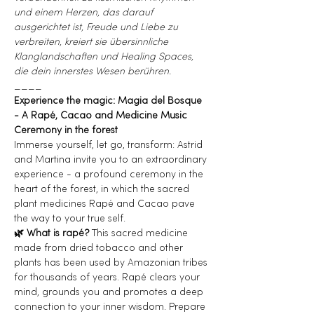
und einem Herzen, das darauf 
ausgerichtet ist, Freude und Liebe zu 
verbreiten, kreiert sie übersinnliche 
Klanglandschaften und Healing Spaces, 
die dein innerstes Wesen berühren.
____
Experience the magic: Magia del Bosque 
- A Rapé, Cacao and Medicine Music 
Ceremony in the forest
Immerse yourself, let go, transform: Astrid 
and Martina invite you to an extraordinary 
experience - a profound ceremony in the 
heart of the forest, in which the sacred 
plant medicines Rapé and Cacao pave 
the way to your true self. 
🌿 What is rapé?
 This sacred medicine 
made from dried tobacco and other 
plants has been used by Amazonian tribes 
for thousands of years. Rapé clears your 
mind, grounds you and promotes a deep 
connection to your inner wisdom. Prepare 