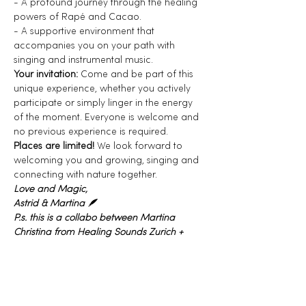
- A profound journey through the healing 
powers of Rapé and Cacao.
- A supportive environment that 
accompanies you on your path with 
singing and instrumental music.
Your invitation:
 Come and be part of this 
unique experience, whether you actively 
participate or simply linger in the energy 
of the moment. Everyone is welcome and 
no previous experience is required.
Places are limited!
 We look forward to 
welcoming you and growing, singing and 
connecting with nature together.
Love and Magic, 
Astrid & Martina 🪶
P.s. this is a collabo between Martina 
Christina from Healing Sounds Zurich + 
Astrid Meier from Cura Breathwork.
About Martina Christina:
She is a BodyMind Maturation Coach and 
medicine musician who connects mind 
and matter.