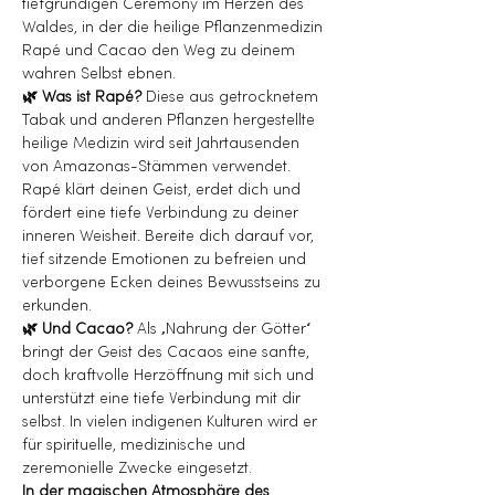
tiefgründigen Ceremony im Herzen des 
Waldes, in der die heilige Pflanzenmedizin 
Rapé und Cacao den Weg zu deinem 
wahren Selbst ebnen. 
🌿 Was ist Rapé? 
Diese aus getrocknetem 
Tabak und anderen Pflanzen hergestellte 
heilige Medizin wird seit Jahrtausenden 
von Amazonas-Stämmen verwendet. 
Rapé klärt deinen Geist, erdet dich und 
fördert eine tiefe Verbindung zu deiner 
inneren Weisheit. Bereite dich darauf vor, 
tief sitzende Emotionen zu befreien und 
verborgene Ecken deines Bewusstseins zu 
erkunden.
🌿 Und Cacao? 
Als „Nahrung der Götter“ 
bringt der Geist des Cacaos eine sanfte, 
doch kraftvolle Herzöffnung mit sich und 
unterstützt eine tiefe Verbindung mit dir 
selbst. In vielen indigenen Kulturen wird er 
für spirituelle, medizinische und 
zeremonielle Zwecke eingesetzt.
In der magischen Atmosphäre des 