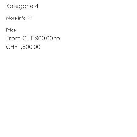
Kategorie 4
More info
Price
From CHF 900.00 to
CHF 1,800.00
50% Anzahlung
CHF 900.00
+CHF 22.50 ticket service fee
Gesamtpreis
CHF 1,800.00
+CHF 45.00 ticket service fee