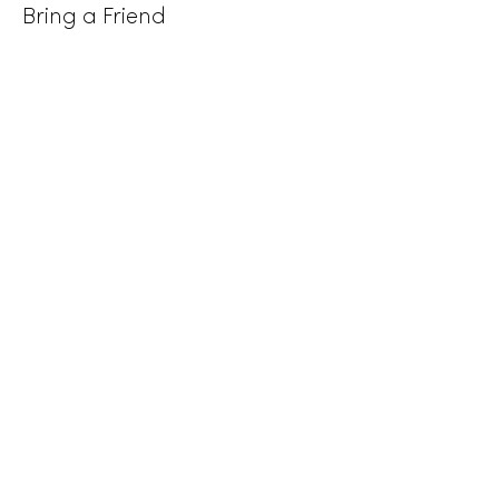
Bring a Friend
More info
Price
CHF 190.00
+CHF 4.75 ticket service fee
This event is sold out
Diese Veranstaltung teilen
Menu