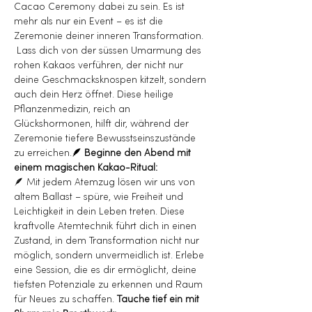
Cacao Ceremony dabei zu sein. Es ist 
mehr als nur ein Event – es ist die 
Zeremonie deiner inneren Transformation.
 Lass dich von der süssen Umarmung des 
rohen Kakaos verführen, der nicht nur 
deine Geschmacksknospen kitzelt, sondern 
auch dein Herz öffnet. Diese heilige 
Pflanzenmedizin, reich an 
Glückshormonen, hilft dir, während der 
Zeremonie tiefere Bewusstseinszustände 
zu erreichen.
🪶 Beginne den Abend mit 
einem magischen Kakao-Ritual:
🪶
 Mit jedem Atemzug lösen wir uns von 
altem Ballast – spüre, wie Freiheit und 
Leichtigkeit in dein Leben treten. Diese 
kraftvolle Atemtechnik führt dich in einen 
Zustand, in dem Transformation nicht nur 
möglich, sondern unvermeidlich ist. Erlebe 
eine Session, die es dir ermöglicht, deine 
tiefsten Potenziale zu erkennen und Raum 
für Neues zu schaffen.
 Tauche tief ein mit 