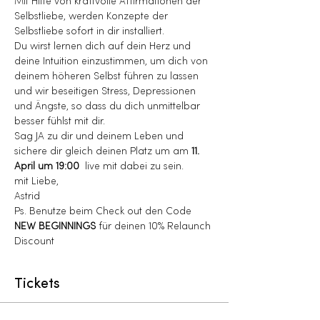
Mit Hilfe von kraftvolle Affirmationen der 
Selbstliebe, werden Konzepte der 
Selbstliebe sofort in dir installiert.
Du wirst lernen dich auf dein Herz und 
deine Intuition einzustimmen, um dich von 
deinem höheren Selbst führen zu lassen 
und wir beseitigen Stress, Depressionen 
und Ängste, so dass du dich unmittelbar 
besser fühlst mit dir.
Sag JA zu dir und deinem Leben und 
sichere dir gleich deinen Platz um am 
11. 
April um 19:00
  live mit dabei zu sein.
mit Liebe,
Astrid
Ps. Benutze beim Check out den Code 
NEW BEGINNINGS
 für deinen 10% Relaunch 
Discount
Tickets