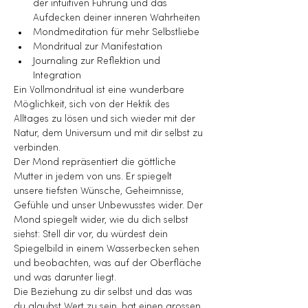
der intuitiven Führung und das 
Aufdecken deiner inneren Wahrheiten
Mondmeditation für mehr Selbstliebe
Mondritual zur Manifestation
Journaling zur Reflektion und 
Integration
Ein Vollmondritual ist eine wunderbare 
Möglichkeit, sich von der Hektik des 
Alltages zu lösen und sich wieder mit der 
Natur, dem Universum und mit dir selbst zu 
verbinden.
Der Mond repräsentiert die göttliche 
Mutter in jedem von uns. Er spiegelt 
unsere tiefsten Wünsche, Geheimnisse, 
Gefühle und unser Unbewusstes wider. Der 
Mond spiegelt wider, wie du dich selbst 
siehst: Stell dir vor, du würdest dein 
Spiegelbild in einem Wasserbecken sehen 
und beobachten, was auf der Oberfläche 
und was darunter liegt.
Die Beziehung zu dir selbst und das was 
du glaubst Wert zu sein, hat einen grossen 