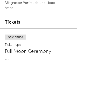
Mit grosser Vorfreude und Liebe,
Astrid
Tickets
Sale ended
Ticket type
Full Moon Ceremony
Price
CHF 33.00
+CHF 0.83 ticket service fee
Diese Veranstaltung teilen