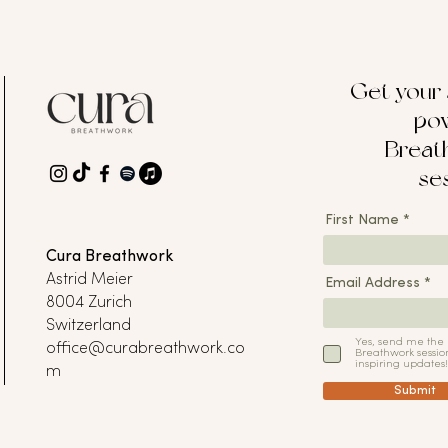
Get your
pow
Breat
se
First Name
Cura Breathwork
Astrid Meier
Email Address
8004 Zurich
Switzerland
Yes, send me the
office@curabreathwork.co
Breathwork sessio
inspiring updates!
m
Submit