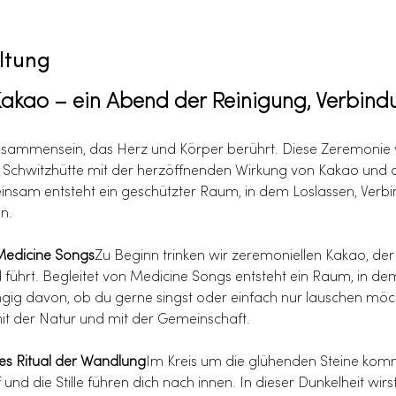
ltung
Kakao – ein Abend der Reinigung, Verbin
 Zusammensein, das Herz und Körper berührt. Diese Zeremonie v
r Schwitzhütte mit der herzöffnenden Wirkung von Kakao und
nsam entsteht ein geschützter Raum, in dem Loslassen, Verbi
n.
Medicine Songs
Zu Beginn trinken wir zeremoniellen Kakao, der
 führt. Begleitet von Medicine Songs entsteht ein Raum, in d
gig davon, ob du gerne singst oder einfach nur lauschen möcht
mit der Natur und mit der Gemeinschaft.
tes Ritual der Wandlung
Im Kreis um die glühenden Steine komm
und die Stille führen dich nach innen. In dieser Dunkelheit wirs