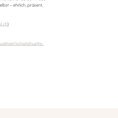
st – ehrlich, präsent, 
ol.ch
)
tualitaet/schwitzhuette-