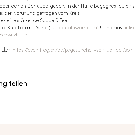
er deinen Dank übergeben. In der Hütte begegnest du dir selb
us der Natur und getragen vom Kreis.
 es eine stärkende Suppe & Tee
Co-Kreation mit Astrid (
curabreathwork.com
) & Thomas (
intis
Schwitzhütte
lden:
https://eventfrog.ch/de/p/gesundheit-spiritualitaet/spiri
ng teilen