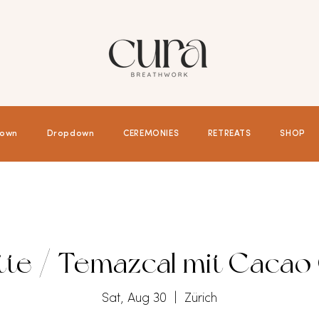
own
Dropdown
CEREMONIES
RETREATS
SHOP
tte / Temazcal mit Caca
Sat, Aug 30
  |  
Zürich