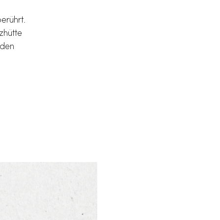
erührt.
zhütte
nden