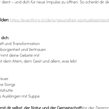
 dient – und dich für neue Impulse zu öffnen. So schenkt dir die
lden:
https://eventfrog.ch/de/p/gesundheit-spiritualitaet/spiri
 dich:
Kraft und Transformation
Geborgenheit und Vertrauen
nimmt deine Gebete mit
mit dem Atem, dem Geist und allem, was lebt
euer
ne Songs
tzhütte
 Ausklingen mit Suppe
mit dir selbst, der Natur und der Gemeinschaft
Vor der Zeremo