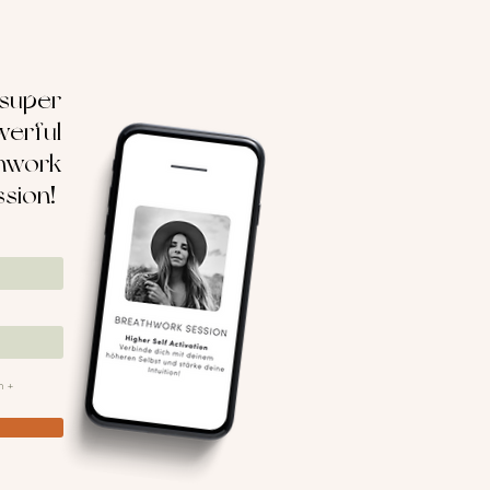
 super
erful
hwork
ssion!
n +