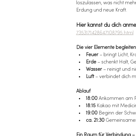
loszulassen, was nicht mehr
Erdung und neue Kraft.
Hier kannst du dich anme
7353171428647108795.html
Die vier Elemente begleiten
Feuer
 – bringt Licht, 
Erde
 – schenkt Halt, 
Wasser
 – reinigt und 
Luft
 – verbindet dich 
Ablauf
18:00
 Ankommen am F
18:15
 Kakao mit Medici
19:00
 Beginn der Schwi
ca. 21:30
 Gemeinsames
Ein Raum für Verbindung – 