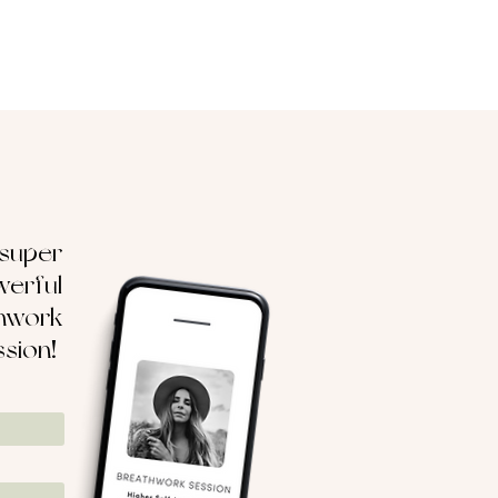
 super
erful
hwork
ssion!