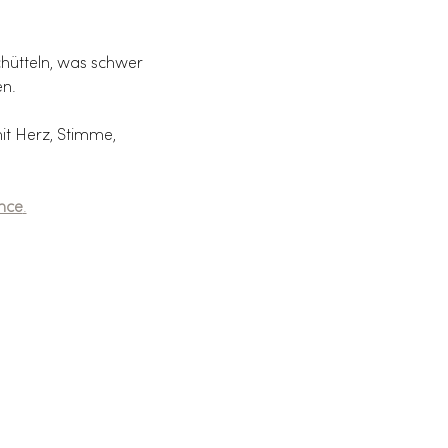
chütteln, was schwer 
en.
t Herz, Stimme, 
nce
.