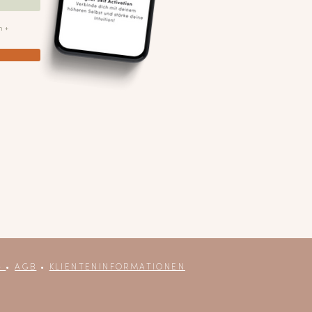
n +
G
•
AGB
•
KLIENTENINFORMATIONEN