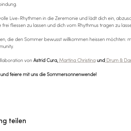
rbindung.
tvolle Live-Rhythmen in die Zeremonie und lädt dich ein, abzus
 frei fliessen zu lassen und dich vom Rhythmus tragen zu lass
en, die den Sommer bewusst willkommen heissen möchten: mi
unity.
llaboration von 
Astrid Cura,
 Martina Christina
 und
 Drum & Da
 und feiere mit uns die Sommersonnenwende!
ng teilen